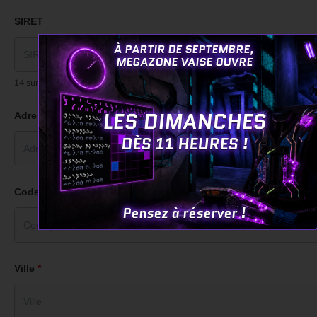
SIRET
À PARTIR DE SEPTEMBRE,
MEGAZONE VAISE OUVRE
14 sur 14 Caractère(s) restant(s)
LES DIMANCHES
Adresse
*
DÈS 11 HEURES !
Code postal
*
Pensez à réserver !
Ville
*