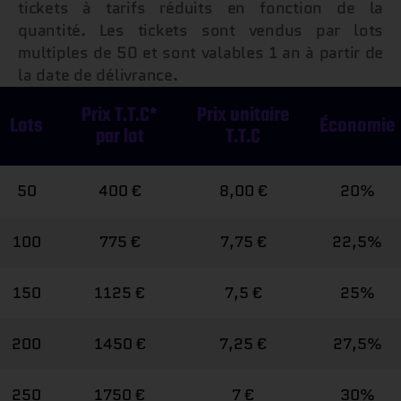
tickets à tarifs réduits en fonction de la
quantité. Les tickets sont vendus par lots
multiples de 50 et sont valables 1 an à partir de
la date de délivrance.
Prix T.T.C*
Prix unitaire
Lots
Économie
par lot
T.T.C
50
400 €
8,00 €
20%
100
775 €
7,75 €
22,5%
150
1125 €
7,5 €
25%
200
1450 €
7,25 €
27,5%
250
1750 €
7 €
30%