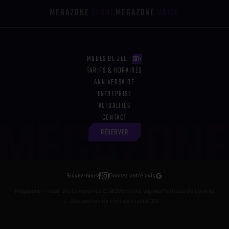
MEGAZONE
LYON6
MEGAZONE
VAISE
MODES DE JEU
TARIFS & HORAIRES
ANNIVERSAIRE
ENTREPRISE
ACTUALITÉS
CONTACT
RÉSERVER
Facebook
Instagram
Google
Suivez-nous
Donnez votre avis
Megazone – tous droits réservés 2022
Mentions légales
Politique de cookies
Déclaration de confidentialité
CGV