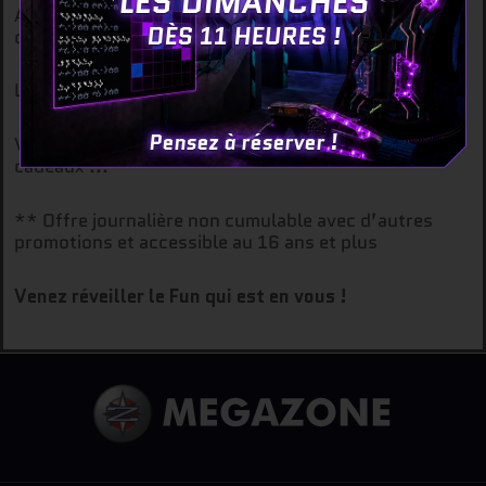
LES DIMANCHES
Attention, les places sont limitées et les réservations
DÈS 11 HEURES !
obligatoires !
L’arrivée sur le site se fera 30 minutes avant.
Pensez à réserver !
Venez déguisés et tentez de remporter de nombreux
cadeaux !!!
** Offre journalière non cumulable avec d’autres
promotions et accessible au 16 ans et plus
Venez réveiller le Fun qui est en vous !