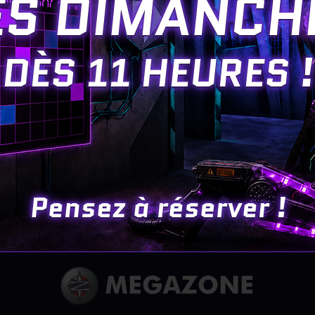
ES DIMANCH
ffronte tes amis dans l’arène et profite d’une soirée uni
e de la partie !
DÈS 11 HEURES !
cellentes vacances et n’oubliez pas de RÉVEILLER LE F
Pensez à réserver !