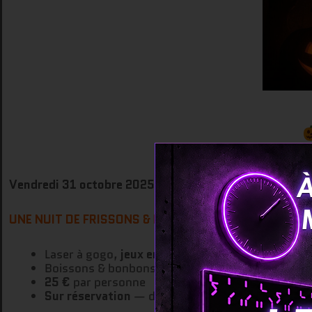
À
Vendredi 31 octobre 2025
— de 19h à 23h
UNE NUIT DE FRISSONS & D’ADRÉNALINE
Laser à gogo,
jeux en illimité
Boissons & bonbons
à volonté
25 €
par personne
Sur réservation
— dès
16 ans