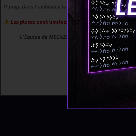
L
Plonge dans l’ambiance la plus
dark & fun
de l’année, a
Les places sont limitées — réserve vite si tu veux êtr
L’Équipe de MEGAZONE Vaise vous souhaite d’ex