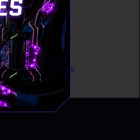
ES
que…
UN QUI EST EN VOUS !!!
Actualités